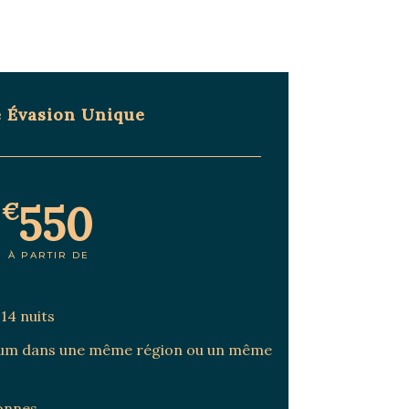
e Évasion Unique
550
€
À PARTIR DE
 14 nuits
imum dans une même région ou un même
sonnes