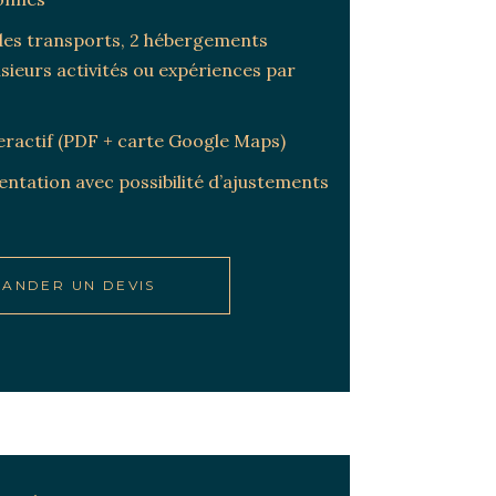
 des transports, 2 hébergements
usieurs activités ou expériences par
eractif (PDF + carte Google Maps)
ntation avec possibilité d’ajustements
ANDER UN DEVIS