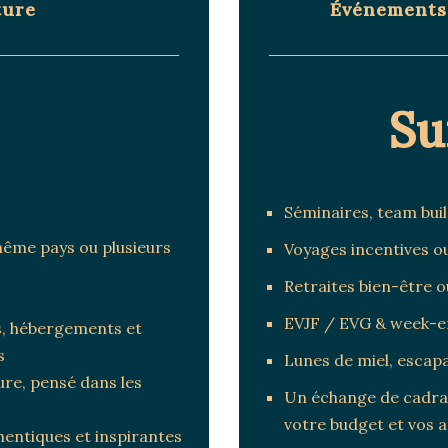
ture
Événements 
Su
Séminaires, team bui
même pays ou plusieurs
Voyages incentives 
Retraites bien-être o
EVJF / EVG & week-en
ts, hébergements et
s
Lunes de miel, escap
ure, pensé dans les
Un échange de cadra
votre budget et vos 
hentiques et inspirantes