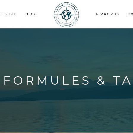
MESURE
BLOG
A PROPOS
C
 FORMULES & TA