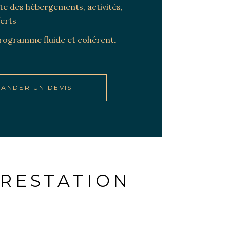
e des hébergements, activités,
ferts
rogramme fluide et cohérent.
ANDER UN DEVIS
PRESTATION