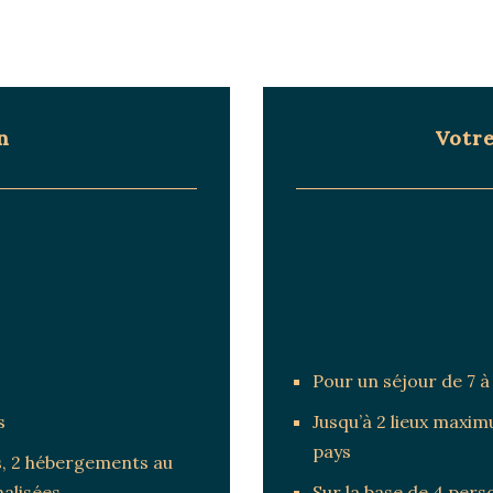
n
Votr
Pour un séjour de 7 à
s
Jusqu’à 2 lieux max
pays
ts, 2 hébergements au
nalisées
Sur la base de 4 per