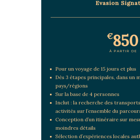
Evasion Signa
850
€
À PARTIR DE
Pour un voyage de 15 jours et plus
Dès 3 étapes principales, dans un 
pays/régions
Sur la base de 4 personnes
Inclut : la recherche des transpor
activités sur l’ensemble du parcour
Conception d’un itinéraire sur mes
moindres détails
Sélection d’expériences locales aut