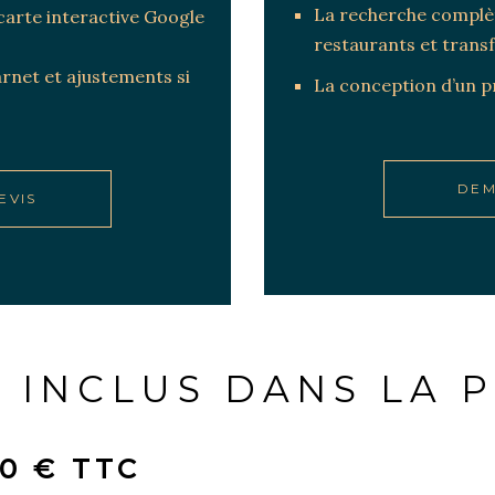
La recherche complèt
arte interactive Google
restaurants et trans
rnet et ajustements si
La conception d’un p
DEM
EVIS
T INCLUS DANS LA 
0 € TTC