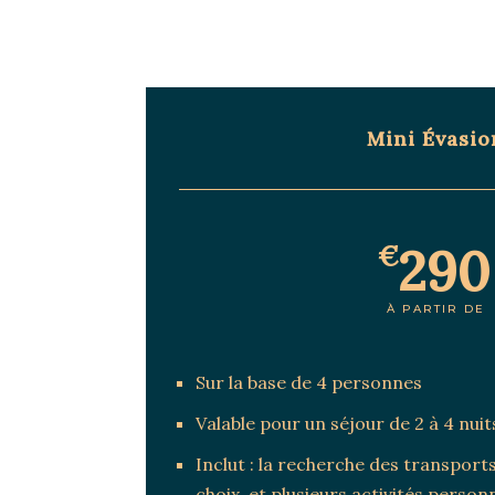
Mini Évasio
290
€
À PARTIR DE
Sur la base de 4 personnes
Valable pour un séjour de 2 à 4 nuit
Inclut : la recherche des transpor
choix, et plusieurs activités person