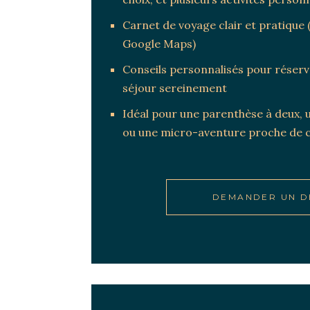
Carnet de voyage clair et pratique 
Google Maps)
Conseils personnalisés pour réserv
séjour sereinement
Idéal pour une parenthèse à deux,
ou une micro-aventure proche de c
DEMANDER UN D