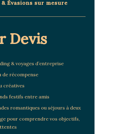
& Évasions sur mesure
r Devis
lding & voyages d’entreprise
ou de récompense
u créatives
ds festifs entre amis
ades romantiques ou séjours à deux
ge pour comprendre vos objectifs,
attentes