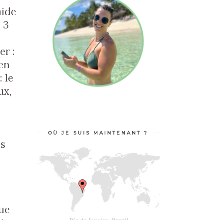
aide
 3
er :
 en
 le
ux,
e
OÙ JE SUIS MAINTENANT ?
ès
que