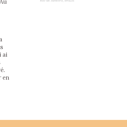
 Au
a
us
 ai
s
é.
r en